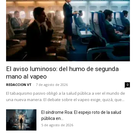
El aviso luminoso: del humo de segunda
No te pierdas de las
mano al vapeo
últimas noticias
REDACCION VT
-
7 de agosto de 2026
0
El tabaquismo pasivo obligó a la salud pública a ver el mundo de
una nueva manera. El debate sobre el vapeo exige, quizá, que...
Suscríbete a nuestro boletín diario y
recibe todas las noticias del vapeo y la
reducción de daños en tu correo
El síndrome Roa: El espejo roto de la salud
pública en...
electrónico.
5 de agosto de 2026
Subscribe to our daily clipping and