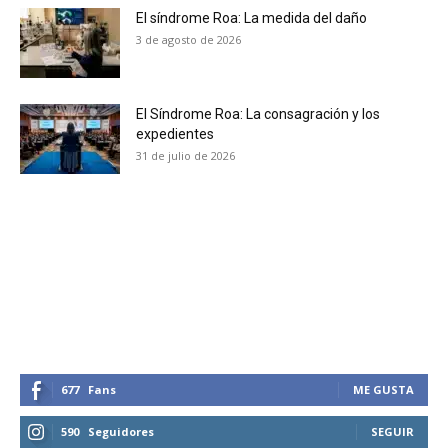
receive all the news of vaping and
El síndrome Roa: La medida del daño
tobacco harm reduction in your email.
3 de agosto de 2026
SUBSCRIBIRSE
El Síndrome Roa: La consagración y los
expedientes
31 de julio de 2026
677
Fans
ME GUSTA
590
Seguidores
SEGUIR