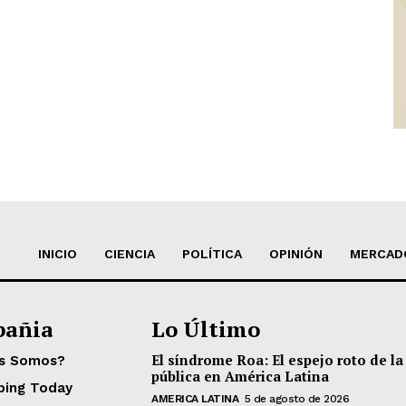
INICIO
CIENCIA
POLÍTICA
OPINIÓN
MERCAD
añia
Lo Último
El síndrome Roa: El espejo roto de la
es Somos?
pública en América Latina
ping Today
AMERICA LATINA
5 de agosto de 2026