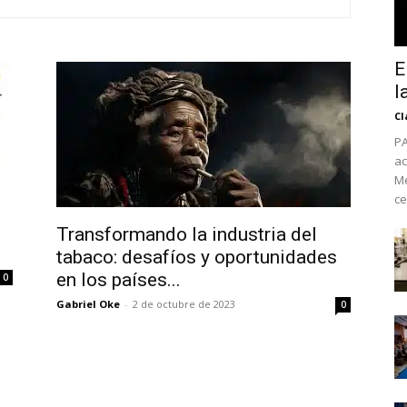
E
l
Cl
PA
ac
Mé
ce
Transformando la industria del
tabaco: desafíos y oportunidades
No te pierdas de l
en los países...
0
noticias
Gabriel Oke
-
2 de octubre de 2023
0
Suscríbete a nuestro boletín di
noticias del vapeo y la reducc
electrónico.