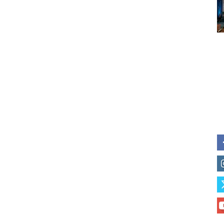
Subscribe to our daily clipping
of vaping and tobacco harm re