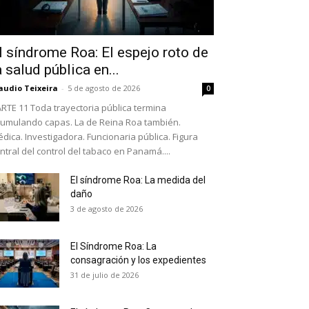
l síndrome Roa: El espejo roto de
a salud pública en...
audio Teixeira
-
5 de agosto de 2026
0
RTE 11 Toda trayectoria pública termina
umulando capas. La de Reina Roa también.
dica. Investigadora. Funcionaria pública. Figura
ntral del control del tabaco en Panamá....
El síndrome Roa: La medida del
daño
as últimas
3 de agosto de 2026
El Síndrome Roa: La
ario y recibe todas las
consagración y los expedientes
ión de daños en tu correo
31 de julio de 2026