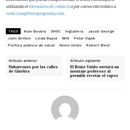
utilizando el
formulario de contacto
o por correo electrónico a
redaccion@thevapingtoday.com
.
No te pierdas de las
últimas noticias
TAGS
Alan Boobis
DHSC
Inglaterra
Jacob George
John Britton
Linda Bauld
NHS
Peter Hajek
Suscríbete a nuestro boletín diario y
Política pública de salud
Reino Unido
Robert West
recibe todas las noticias del vapeo y la
reducción de daños en tu correo
Artículo anterior
Artículo siguiente
electrónico.
Nubarrones por las calles
El Reino Unido enviará un
de Ginebra
mensaje poderoso al
Subscribe to our daily clipping and
permitir recetar el vapeo
receive all the news of vaping and
tobacco harm reduction in your email.
SUBSCRIBIRSE