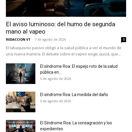
El aviso luminoso: del humo de segunda
mano al vapeo
REDACCION VT
-
7 de agosto de 2026
0
El tabaquismo pasivo obligó a la salud pública a ver el mundo de
una nueva manera. El debate sobre el vapeo exige, quizá, que...
No te pierdas de las
últimas noticias
El síndrome Roa: El espejo roto de la salud
pública en...
5 de agosto de 2026
Suscríbete a nuestro boletín diario y
recibe todas las noticias del vapeo y la
reducción de daños en tu correo
El síndrome Roa: La medida del daño
electrónico.
3 de agosto de 2026
Subscribe to our daily clipping and
receive all the news of vaping and
tobacco harm reduction in your email.
El Síndrome Roa: La consagración y los
expedientes