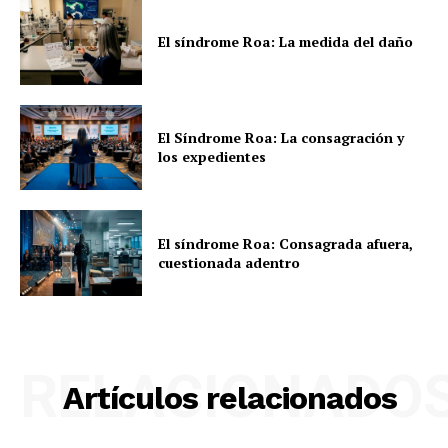
El síndrome Roa: La medida del daño
El Síndrome Roa: La consagración y
los expedientes
El síndrome Roa: Consagrada afuera,
cuestionada adentro
RELACIONADO
Artículos relacionados