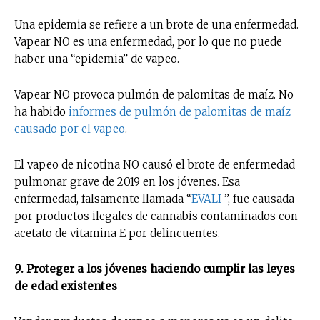
Una epidemia se refiere a un brote de una enfermedad.
Suscríbete a nuestro boletín diario y
Vapear NO es una enfermedad, por lo que no puede
recibe todas las noticias del vapeo y la
reducción de daños en tu correo
haber una “epidemia” de vapeo.
electrónico.
Vapear NO provoca pulmón de palomitas de maíz. No
Subscribe to our daily clipping and
ha habido
informes de pulmón de palomitas de maíz
receive all the news of vaping and
causado por el vapeo
.
tobacco harm reduction in your email.
El vapeo de nicotina NO causó el brote de enfermedad
SUBSCRIBIRSE
pulmonar grave de 2019 en los jóvenes. Esa
enfermedad, falsamente llamada “
EVALI
”, fue causada
por productos ilegales de cannabis contaminados con
acetato de vitamina E por delincuentes.
9. Proteger a los jóvenes haciendo cumplir las leyes
de edad existentes