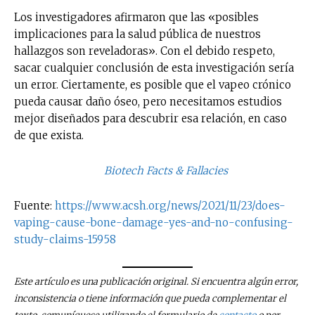
Los investigadores afirmaron que las «posibles
implicaciones para la salud pública de nuestros
hallazgos son reveladoras». Con el debido respeto,
sacar cualquier conclusión de esta investigación sería
un error. Ciertamente, es posible que el vapeo crónico
pueda causar daño óseo, pero necesitamos estudios
mejor diseñados para descubrir esa relación, en caso
de que exista.
Biotech Facts & Fallacies
No te pierdas de las
últimas noticias
Fuente:
https://www.acsh.org/news/2021/11/23/does-
vaping-cause-bone-damage-yes-and-no-confusing-
Suscríbete a nuestro boletín diario y
study-claims-15958
recibe todas las noticias del vapeo y la
reducción de daños en tu correo
electrónico.
Este artículo es una publicación original. Si encuentra algún error,
inconsistencia o tiene información que pueda complementar el
Subscribe to our daily clipping and