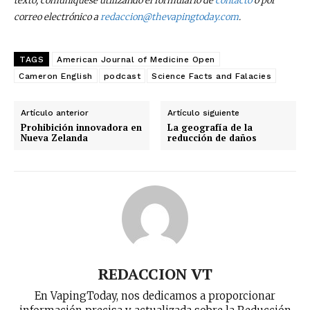
texto, comuníquese utilizando el formulario de
contacto
o por
receive all the news of vaping and
correo electrónico a
redaccion@thevapingtoday.com
.
tobacco harm reduction in your email.
TAGS
American Journal of Medicine Open
SUBSCRIBIRSE
Cameron English
podcast
Science Facts and Falacies
Artículo anterior
Artículo siguiente
Prohibición innovadora en
La geografía de la
Nueva Zelanda
reducción de daños
REDACCION VT
En VapingToday, nos dedicamos a proporcionar