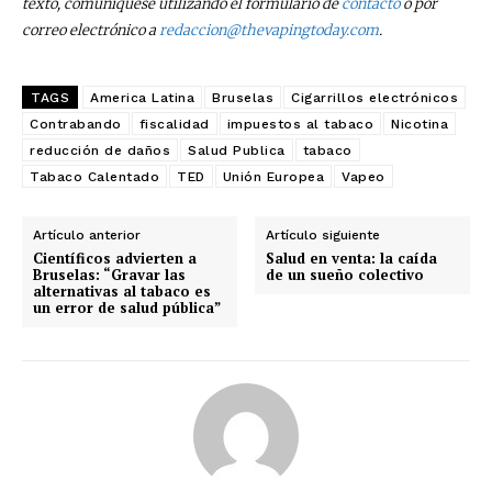
texto, comuníquese utilizando el formulario de
contacto
o por
correo electrónico a
redaccion@thevapingtoday.com
.
TAGS
America Latina
Bruselas
Cigarrillos electrónicos
Contrabando
fiscalidad
impuestos al tabaco
Nicotina
reducción de daños
Salud Publica
tabaco
Tabaco Calentado
TED
Unión Europea
Vapeo
Artículo anterior
Artículo siguiente
Científicos advierten a
Salud en venta: la caída
Bruselas: “Gravar las
de un sueño colectivo
alternativas al tabaco es
un error de salud pública”