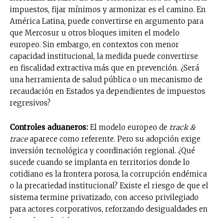
impuestos, fijar mínimos y armonizar es el camino. En
América Latina, puede convertirse en argumento para
que Mercosur u otros bloques imiten el modelo
europeo. Sin embargo, en contextos con menor
capacidad institucional, la medida puede convertirse
en fiscalidad extractiva más que en prevención. ¿Será
una herramienta de salud pública o un mecanismo de
recaudación en Estados ya dependientes de impuestos
regresivos?
Controles aduaneros:
El modelo europeo de
track &
trace
aparece como referente. Pero su adopción exige
No te pierdas de las
inversión tecnológica y coordinación regional. ¿Qué
sucede cuando se implanta en territorios donde lo
últimas noticias
cotidiano es la frontera porosa, la corrupción endémica
o la precariedad institucional? Existe el riesgo de que el
Suscríbete a nuestro boletín diario y
sistema termine privatizado, con acceso privilegiado
recibe todas las noticias del vapeo y la
para actores corporativos, reforzando desigualdades en
reducción de daños en tu correo