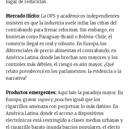
electrónico.
lugar de reducirlas.
Subscribe to our daily clipping and
Mercado ilícito:
La OPS y académicos independientes
receive all the news of vaping and
insisten en que la industria suele inflar las cifras del
tobacco harm reduction in your email.
contrabando para frenar reformas. Sin embargo, en
fronteras como Paraguay-Brasil o Bolivia-Chile, el
SUBSCRIBIRSE
comercio ilegal es real y robusto. En Europa, los
diferenciales de precio alimentan el contrabando; en
América Latina, donde las brechas son mayores y los
controles más débiles, el riesgo es aún mayor. ¿Qué
relato prevalecerá en los parlamentos: la evidencia o la
narrativa?
Productos emergentes:
Aquí late la paradoja mayor. En
Europa, gravar
vapes
y
pouches
igual que los
cigarrillos amenaza con perpetuar lo más dañino. En
América Latina, donde el acceso a dispositivos
electrónicos está restringido a clases medias urbanas y
el cigarrillo barato inunda barrios populares, el efecto