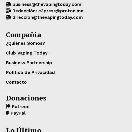
business@thevapingtoday.com
Redacción: c3press@proton.me
direccion@thevapingtoday.com
Compañia
¿Quiénes Somos?
Club Vaping Today
Business Partnership
Política de Privacidad
Contacto
Donaciones
Patreon
PayPal
Lo Último