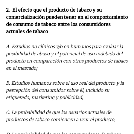
2. El efecto que el producto de tabaco y su
Suscríbete a nuestro boletín diario y
comercialización pueden tener en el comportamiento
recibe todas las noticias del vapeo y la
de consumo de tabaco entre los consumidores
reducción de daños en tu correo
electrónico.
actuales de tabaco
Subscribe to our daily clipping and
A. Estudios no clínicos y/o en humanos para evaluar la
receive all the news of vaping and
posibilidad de abuso y el potencial de uso indebido del
tobacco harm reduction in your email.
producto en comparación con otros productos de tabaco
en el mercado;
SUBSCRIBIRSE
B. Estudios humanos sobre el uso real del producto y la
percepción del consumidor sobre él, incluido su
etiquetado, marketing y publicidad;
C. La probabilidad de que los usuarios actuales de
productos de tabaco comiencen a usar el producto;