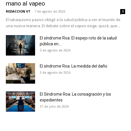
mano al vapeo
REDACCION VT
-
7 de agosto de 2026
0
El tabaquismo pasivo obligó a la salud pública a ver el mundo de
una nueva manera. El debate sobre el vapeo exige, quizá, que...
El síndrome Roa: El espejo roto de la salud
pública en...
5 de agosto de 2026
El síndrome Roa: La medida del daño
3 de agosto de 2026
El Síndrome Roa: La consagración y los
expedientes
No te pierdas de las
31 de julio de 2026
últimas noticias
Suscríbete a nuestro boletín diario y