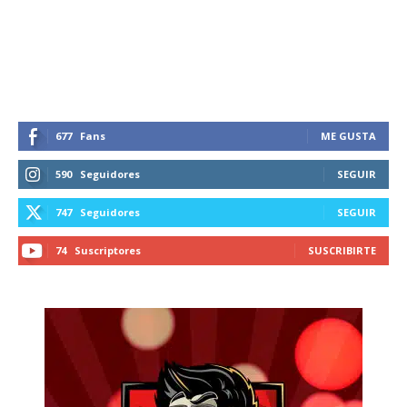
recibe todas las noticias del vapeo y la
reducción de daños en tu correo
electrónico.
Subscribe to our daily clipping and
receive all the news of vaping and
tobacco harm reduction in your email.
677
Fans
ME GUSTA
590
Seguidores
SEGUIR
SUBSCRIBIRSE
747
Seguidores
SEGUIR
74
Suscriptores
SUSCRIBIRTE