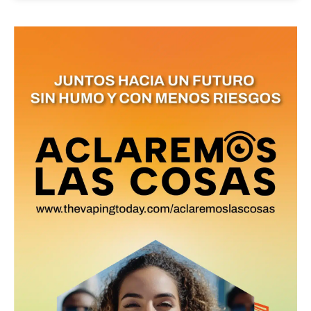
No te pierdas de las
últimas noticias
Suscríbete a nuestro boletín diario y
recibe todas las noticias del vapeo y la
reducción de daños en tu correo
electrónico.
Subscribe to our daily clipping and
receive all the news of vaping and
tobacco harm reduction in your email.
SUBSCRIBIRSE