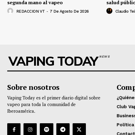
segunda mano al vapeo
salud públi
REDACCION VT
-
7 De Agosto De 2026
Claudio Tei
VAPING TODAY
NEWS
Sobre nosotros
Comp
Vaping Today es el primer diario digital sobre
¿Quién
vapeo para toda la comunidad de
Club Va
Iberoamérica.
Busines
Política
Contac