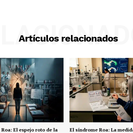
ELACIONAD
Artículos relacionados
Roa: El espejo roto de la
El síndrome Roa: La medid