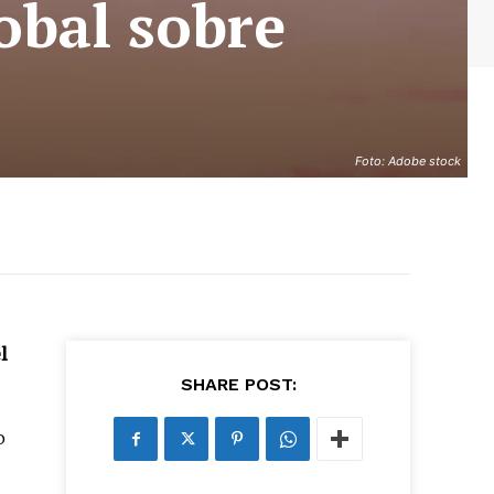
obal sobre
Foto: Adobe stock
as últimas
l
ario y recibe todas las
SHARE POST:
ión de daños en tu correo
o
 and receive all the news
duction in your email.