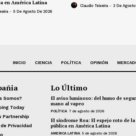
ca en América Latina
Claudio Teixeira
-
3 De Agosto
xeira
-
5 De Agosto De 2026
INICIO
CIENCIA
POLÍTICA
OPINIÓN
MERCAD
añia
Lo Último
El aviso luminoso: del humo de segu
es Somos?
mano al vapeo
ping Today
POLÍTICA
7 de agosto de 2026
s Partnership
El síndrome Roa: El espejo roto de la
pública en América Latina
 de Privacidad
AMERICA LATINA
5 de agosto de 2026
to