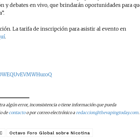
ón y debates en vivo, que brindarán oportunidades para qu
”.
ción. La tarifa de inscripción para asistir al evento en
uí
.
kIiOWEQUvEVMWHuroQ
tra algún error, inconsistencia o tiene información que pueda
io de
contacto
o por correo electrónico a
redaccion@thevapingtoday.com
.
C
Octavo Foro Global sobre Nicotina