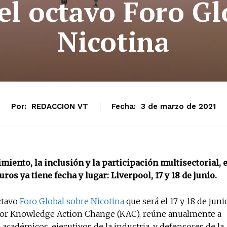
 el octavo Foro Gl
Nicotina
Por:
REDACCION VT
Fecha:
3 de marzo de 2021
No te pierdas de l
noticias
miento, la inclusión y la participación multisectorial, e
Suscríbete a nuestro boletín di
os ya tiene fecha y lugar: Liverpool, 17 y 18 de junio.
noticias del vapeo y la reducc
electrónico.
ctavo
Foro Global sobre Nicotina
que será el 17 y 18 de juni
Subscribe to our daily clipping
o por Knowledge Action Change (KAC), reúne anualmente a
of vaping and tobacco harm re
 académicos, ejecutivos de la industria, y defensores de la