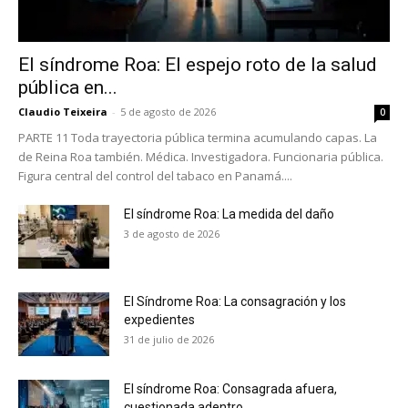
El síndrome Roa: El espejo roto de la salud
pública en...
Claudio Teixeira
-
5 de agosto de 2026
0
PARTE 11 Toda trayectoria pública termina acumulando capas. La
de Reina Roa también. Médica. Investigadora. Funcionaria pública.
No te pierdas de las
Figura central del control del tabaco en Panamá....
últimas noticias
El síndrome Roa: La medida del daño
3 de agosto de 2026
Suscríbete a nuestro boletín diario y
recibe todas las noticias del vapeo y la
reducción de daños en tu correo
El Síndrome Roa: La consagración y los
electrónico.
expedientes
31 de julio de 2026
Subscribe to our daily clipping and
receive all the news of vaping and
tobacco harm reduction in your email.
El síndrome Roa: Consagrada afuera,
cuestionada adentro