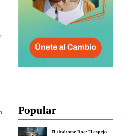
n
Popular
n
El síndrome Roa: El espejo