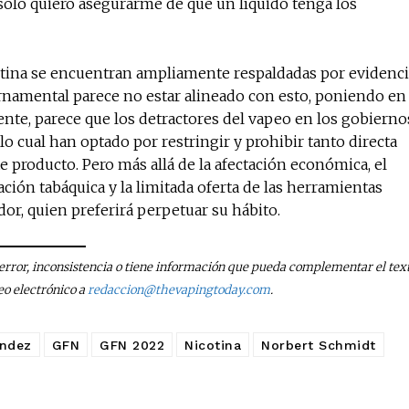
 solo quiero asegurarme de que un líquido tenga los
otina se encuentran ampliamente respaldadas por evidenci
ernamental parece no estar alineado con esto, poniendo en
ente, parece que los detractores del vapeo en los gobierno
lo cual han optado por restringir y prohibir tanto directa
producto. Pero más allá de la afectación económica, el
ción tabáquica y la limitada oferta de las herramientas
dor, quien preferirá perpetuar su hábito.
n error, inconsistencia o tiene información que pueda complementar el text
eo electrónico a
redaccion@thevapingtoday.com
.
ández
GFN
GFN 2022
Nicotina
Norbert Schmidt