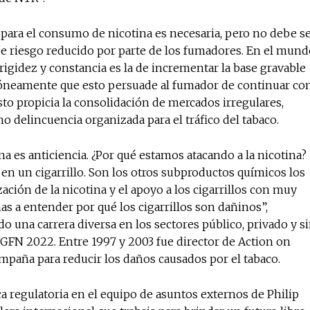
para el consumo de nicotina es necesaria, pero no debe s
de riesgo reducido por parte de los fumadores. En el mund
rigidez y constancia es la de incrementar la base gravable
róneamente que esto persuade al fumador de continuar co
to propicia la consolidación de mercados irregulares,
omo delincuencia organizada para el tráfico del tabaco.
ina es anticiencia. ¿Por qué estamos atacando a la nicotina?
 en un cigarrillo. Son los otros subproductos químicos los
ción de la nicotina y el apoyo a los cigarrillos con muy
as a entender por qué los cigarrillos son dañinos”,
do una carrera diversa en los sectores público, privado y s
el GFN 2022. Entre 1997 y 2003 fue director de Action on
paña para reducir los daños causados por el tabaco.
a regulatoria en el equipo de asuntos externos de Philip