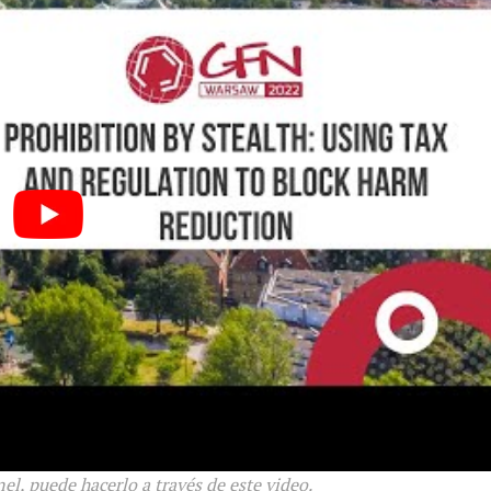
No te pierdas de l
noticias
Suscríbete a nuestro boletín di
noticias del vapeo y la reducc
electrónico.
Subscribe to our daily clipping
of vaping and tobacco harm re
el, puede hacerlo a través de este video.