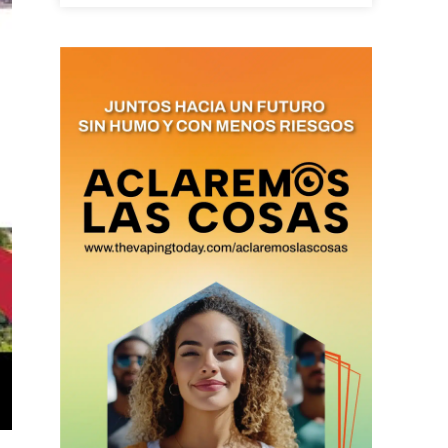
as últimas
ario y recibe todas las
ión de daños en tu correo
 and receive all the news
duction in your email.
SUBSCRIBIRSE