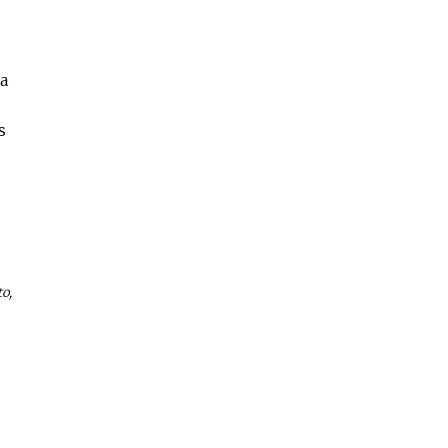
a
s
o,