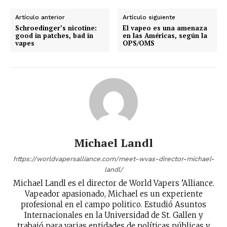
Artículo anterior
Artículo siguiente
Schroedinger’s nicotine:
El vapeo es una amenaza
good in patches, bad in
en las Américas, según la
vapes
OPS/OMS
No te pierdas de las
últimas noticias
Michael Landl
Suscríbete a nuestro boletín diario y
recibe todas las noticias del vapeo y la
https://worldvapersalliance.com/meet-wvas-director-michael-
reducción de daños en tu correo
landl/
electrónico.
Michael Landl es el director de World Vapers ’Alliance.
Vapeador apasionado, Michael es un experiente
Subscribe to our daily clipping and
profesional en el campo politico. Estudió Asuntos
receive all the news of vaping and
Internacionales en la Universidad de St. Gallen y
tobacco harm reduction in your email.
trabajó para varias entidades de políticas públicas y