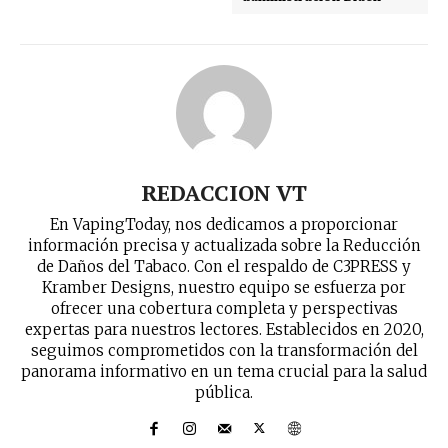
No te pierdas de las
REDACCION VT
últimas noticias
En VapingToday, nos dedicamos a proporcionar
información precisa y actualizada sobre la Reducción
Suscríbete a nuestro boletín diario y
de Daños del Tabaco. Con el respaldo de C3PRESS y
recibe todas las noticias del vapeo y la
Kramber Designs, nuestro equipo se esfuerza por
reducción de daños en tu correo
ofrecer una cobertura completa y perspectivas
electrónico.
expertas para nuestros lectores. Establecidos en 2020,
seguimos comprometidos con la transformación del
Subscribe to our daily clipping and
panorama informativo en un tema crucial para la salud
receive all the news of vaping and
pública.
tobacco harm reduction in your email.
SUBSCRIBIRSE