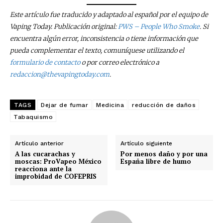
Este artículo fue traducido y adaptado al español por el equipo de
Vaping Today. Publicación original:
PWS – People Who Smoke
. Si
encuentra algún error, inconsistencia o tiene información que
pueda complementar el texto, comuníquese utilizando el
formulario de contacto
o por correo electrónico a
redaccion@thevapingtoday.com
.
TAGS
Dejar de fumar
Medicina
reducción de daños
Tabaquismo
Artículo anterior
Artículo siguiente
A las cucarachas y
Por menos daño y por una
moscas: ProVapeo México
España libre de humo
No te pierdas de las
reacciona ante la
improbidad de COFEPRIS
últimas noticias
Suscríbete a nuestro boletín diario y
recibe todas las noticias del vapeo y la