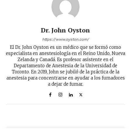
reducción de daños en tu correo
electrónico.
Subscribe to our daily clipping and
receive all the news of vaping and
Dr. John Oyston
tobacco harm reduction in your email.
https://www.oyston.com/
SUBSCRIBIRSE
El Dr. John Oyston es un médico que se formó como
especialista en anestesiología en el Reino Unido, Nueva
Zelanda y Canadá. Es profesor asistente en el
Departamento de Anestesia de la Universidad de
Toronto. En 2019, John se jubiló de la práctica de la
anestesia para concentrarse en ayudar a los fumadores
a dejar de fumar.