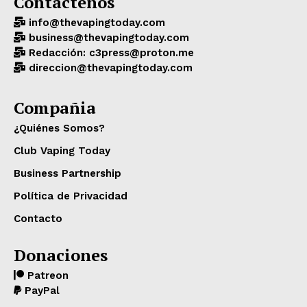
Contáctenos
info@thevapingtoday.com
business@thevapingtoday.com
Redacción: c3press@proton.me
direccion@thevapingtoday.com
Compañia
¿Quiénes Somos?
Club Vaping Today
Business Partnership
Política de Privacidad
Contacto
Donaciones
Patreon
PayPal