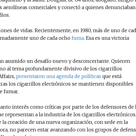
s aerolíneas comerciales y conectó a quienes denunciaban
dios.
No te pierdas de l
llones de vidas. Recientemente, en 1980, más de uno de ca
noticias
oximadamente uno de cada ocho
fuma
. Esa es una victoria
Suscríbete a nuestro boletín di
noticias del vapeo y la reducc
n asumido un desafío nuevo y desconcertante. Quieren
electrónico.
no al tema profundamente divisivo de los cigarrillos
ffairs,
presentaron una agenda de políticas
que está
Subscribe to our daily clipping
ras los cigarrillos electrónicos se mantienen disponibles
of vaping and tobacco harm re
de fumar.
to interés como críticas por parte de los defensores de 
 representan a la industria de los cigarrillos electrónicos
la creación de una nueva organización, con sede en la
ora, no parecen estar avanzando con los grupos de defens