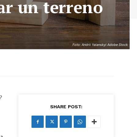
ar un terreno
Foto: Andrii Yalanskyi Adobe Stock
?
SHARE POST:
la