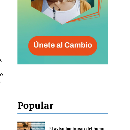
de
jo
s.
Popular
El aviso luminoso: del humo