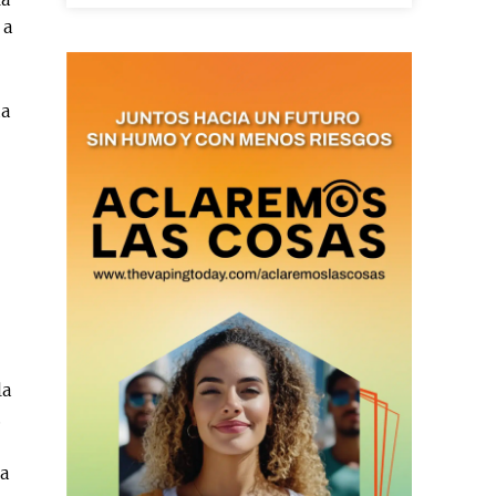
 a
as últimas
da
ario y recibe todas las
ión de daños en tu correo
 and receive all the news
duction in your email.
SUBSCRIBIRSE
la
.
a