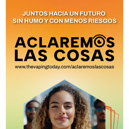
No te pierdas de las
últimas noticias
Suscríbete a nuestro boletín diario y
recibe todas las noticias del vapeo y la
reducción de daños en tu correo
electrónico.
Subscribe to our daily clipping and
receive all the news of vaping and
tobacco harm reduction in your email.
SUBSCRIBIRSE