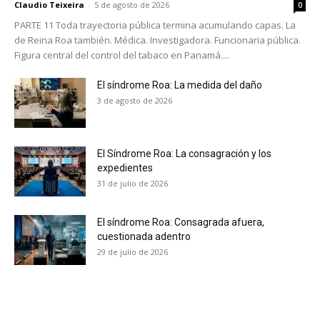
Claudio Teixeira
-
5 de agosto de 2026
0
PARTE 11 Toda trayectoria pública termina acumulando capas. La
de Reina Roa también. Médica. Investigadora. Funcionaria pública.
Figura central del control del tabaco en Panamá....
El síndrome Roa: La medida del daño
3 de agosto de 2026
El Síndrome Roa: La consagración y los
expedientes
31 de julio de 2026
El síndrome Roa: Consagrada afuera,
cuestionada adentro
29 de julio de 2026
No te pierdas de las
últimas noticias
Suscríbete a nuestro boletín diario y