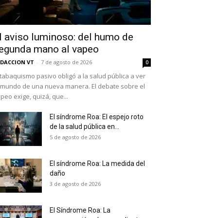
l aviso luminoso: del humo de
egunda mano al vapeo
DACCION VT
-
7 de agosto de 2026
0
 tabaquismo pasivo obligó a la salud pública a ver
 mundo de una nueva manera. El debate sobre el
peo exige, quizá, que...
El síndrome Roa: El espejo roto
de la salud pública en...
as últimas
5 de agosto de 2026
El síndrome Roa: La medida del
daño
ario y recibe todas las
3 de agosto de 2026
ión de daños en tu correo
El Síndrome Roa: La
 and receive all the news