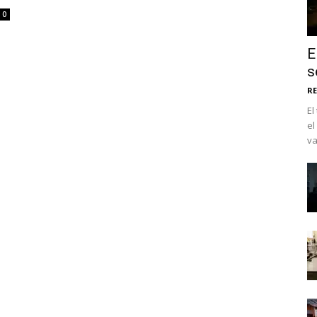
0
E
s
RE
El
el
va
No te pierdas de l
noticias
Suscríbete a nuestro boletín di
noticias del vapeo y la reducc
electrónico.
Subscribe to our daily clipping