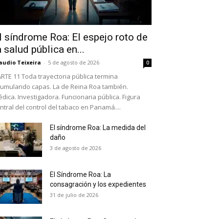
l síndrome Roa: El espejo roto de
a salud pública en...
audio Teixeira
-
5 de agosto de 2026
0
RTE 11 Toda trayectoria pública termina
umulando capas. La de Reina Roa también.
dica. Investigadora. Funcionaria pública. Figura
ntral del control del tabaco en Panamá....
El síndrome Roa: La medida del
daño
as últimas
3 de agosto de 2026
El Síndrome Roa: La
ario y recibe todas las
consagración y los expedientes
ión de daños en tu correo
31 de julio de 2026