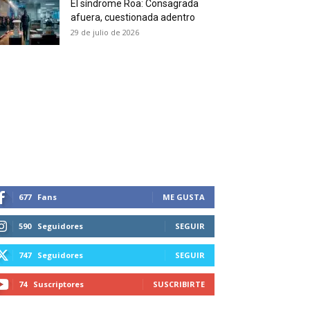
El síndrome Roa: Consagrada
 and receive all the news
afuera, cuestionada adentro
duction in your email.
29 de julio de 2026
SUBSCRIBIRSE
677
Fans
ME GUSTA
590
Seguidores
SEGUIR
747
Seguidores
SEGUIR
74
Suscriptores
SUSCRIBIRTE