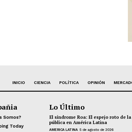
INICIO
CIENCIA
POLÍTICA
OPINIÓN
MERCAD
añia
Lo Último
El síndrome Roa: El espejo roto de la
es Somos?
pública en América Latina
ping Today
AMERICA LATINA
5 de agosto de 2026