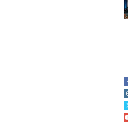
Subscribe to our daily clipping
of vaping and tobacco harm re