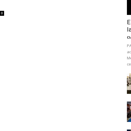
0
E
l
Cl
PA
ac
Mé
ce
No te pierdas de l
noticias
Suscríbete a nuestro boletín di
noticias del vapeo y la reducc
electrónico.