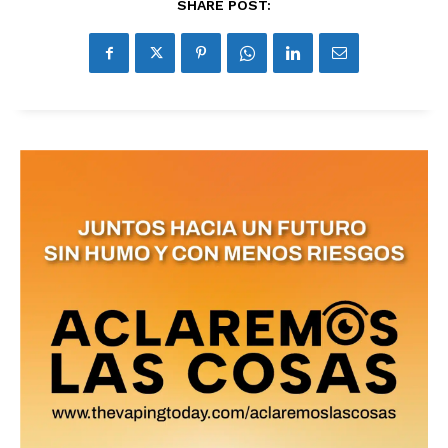
SHARE POST:
No te pierdas de las
últimas noticias
Suscríbete a nuestro boletín diario y
recibe todas las noticias del vapeo y la
reducción de daños en tu correo
electrónico.
Subscribe to our daily clipping and
receive all the news of vaping and
tobacco harm reduction in your email.
SUBSCRIBIRSE