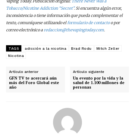
Vaping Today. Publicación original:
There Never Was a
Tobacco/Nicotine Addiction “Secret”
. Si encuentra algún error,
inconsistencia o tiene información que pueda complementar el
texto, comuníquese utilizando el
formulario de contacto
o por
correo electrónico a
redaccion@thevapingtoday.com
.
TAGS
adicción a la nicotina
Brad Rodu
Mitch Zeller
Nicotina
Artículo anterior
Artículo siguiente
GFN TV te acercará aún
Un evento por la vida y la
más del Foro Global este
salud de 1.100 millones de
año
personas