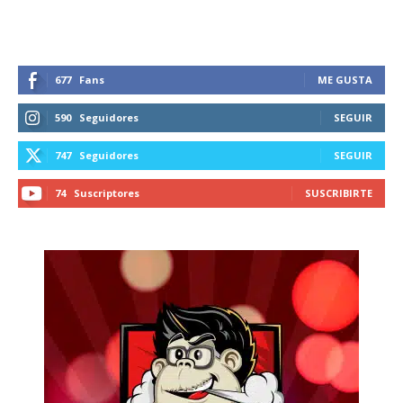
677
Fans
ME GUSTA
590
Seguidores
SEGUIR
747
Seguidores
SEGUIR
74
Suscriptores
SUSCRIBIRTE