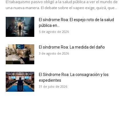
El tabaquismo pasivo obligó a la salud pública a ver el mundo de
una nueva manera. El debate sobre el vapeo exige, quizá, que...
El síndrome Roa: El espejo roto de la salud
pública en...
No te pierdas de las
5 de agosto de 2026
últimas noticias
El síndrome Roa: La medida del daño
3 de agosto de 2026
Suscríbete a nuestro boletín diario y
recibe todas las noticias del vapeo y la
reducción de daños en tu correo
electrónico.
El Síndrome Roa: La consagración y los
expedientes
Subscribe to our daily clipping and
31 de julio de 2026
receive all the news of vaping and
tobacco harm reduction in your email.
SUBSCRIBIRSE