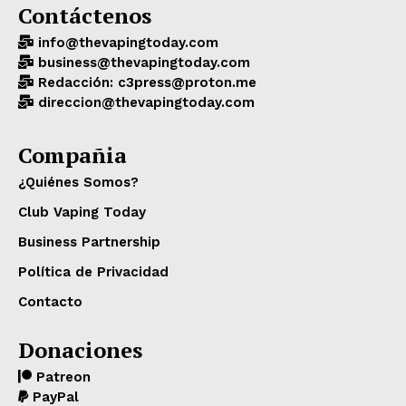
Contáctenos
info@thevapingtoday.com
business@thevapingtoday.com
Redacción: c3press@proton.me
direccion@thevapingtoday.com
Compañia
¿Quiénes Somos?
Club Vaping Today
Business Partnership
Política de Privacidad
Contacto
Donaciones
Patreon
PayPal