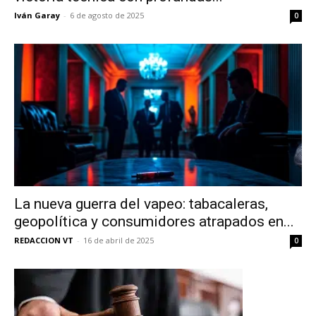
Iván Garay
-
6 de agosto de 2025
0
La nueva guerra del vapeo: tabacaleras,
geopolítica y consumidores atrapados en...
REDACCION VT
-
16 de abril de 2025
0