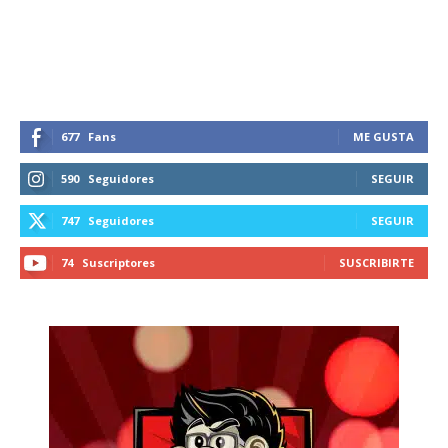
677
Fans
ME GUSTA
590
Seguidores
SEGUIR
747
Seguidores
SEGUIR
74
Suscriptores
SUSCRIBIRTE