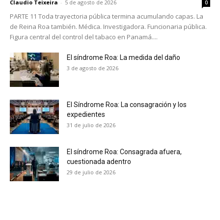
Claudio Teixeira
-
5 de agosto de 2026
0
recibe todas las noticias del vapeo y la
reducción de daños en tu correo
PARTE 11 Toda trayectoria pública termina acumulando capas. La
electrónico.
de Reina Roa también. Médica. Investigadora. Funcionaria pública.
Figura central del control del tabaco en Panamá....
Subscribe to our daily clipping and
receive all the news of vaping and
El síndrome Roa: La medida del daño
tobacco harm reduction in your email.
3 de agosto de 2026
SUBSCRIBIRSE
El Síndrome Roa: La consagración y los
expedientes
31 de julio de 2026
El síndrome Roa: Consagrada afuera,
cuestionada adentro
29 de julio de 2026