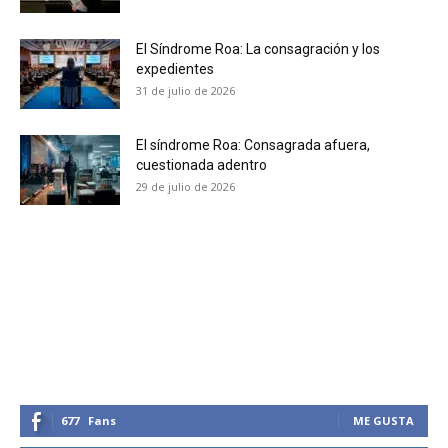
No te pierdas de las
El Síndrome Roa: La consagración y los
expedientes
últimas noticias
31 de julio de 2026
Suscríbete a nuestro boletín diario y
El síndrome Roa: Consagrada afuera,
recibe todas las noticias del vapeo y la
cuestionada adentro
reducción de daños en tu correo
29 de julio de 2026
electrónico.
Subscribe to our daily clipping and
receive all the news of vaping and
tobacco harm reduction in your email.
SUBSCRIBIRSE
677
Fans
ME GUSTA