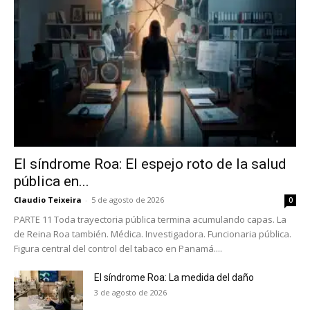
El síndrome Roa: El espejo roto de la salud
pública en...
Claudio Teixeira
-
5 de agosto de 2026
0
PARTE 11 Toda trayectoria pública termina acumulando capas. La
de Reina Roa también. Médica. Investigadora. Funcionaria pública.
Figura central del control del tabaco en Panamá....
El síndrome Roa: La medida del daño
3 de agosto de 2026