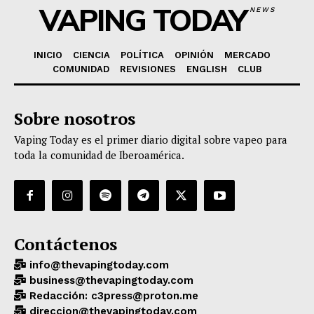
VAPING TODAY
NEWS
INICIO
CIENCIA
POLÍTICA
OPINIÓN
MERCADO
COMUNIDAD
REVISIONES
ENGLISH
CLUB
Sobre nosotros
Vaping Today es el primer diario digital sobre vapeo para
toda la comunidad de Iberoamérica.
Contáctenos
info@thevapingtoday.com
business@thevapingtoday.com
Redacción: c3press@proton.me
direccion@thevapingtoday.com