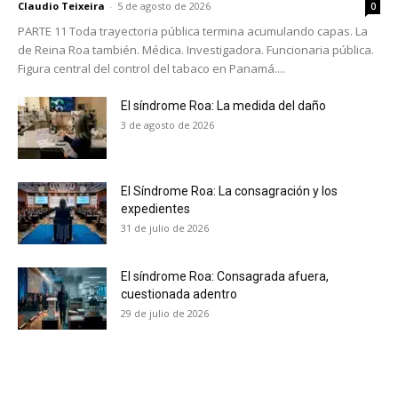
Claudio Teixeira
-
5 de agosto de 2026
0
PARTE 11 Toda trayectoria pública termina acumulando capas. La
de Reina Roa también. Médica. Investigadora. Funcionaria pública.
Figura central del control del tabaco en Panamá....
El síndrome Roa: La medida del daño
3 de agosto de 2026
El Síndrome Roa: La consagración y los
expedientes
31 de julio de 2026
El síndrome Roa: Consagrada afuera,
cuestionada adentro
29 de julio de 2026
No te pierdas de las
últimas noticias
Suscríbete a nuestro boletín diario y