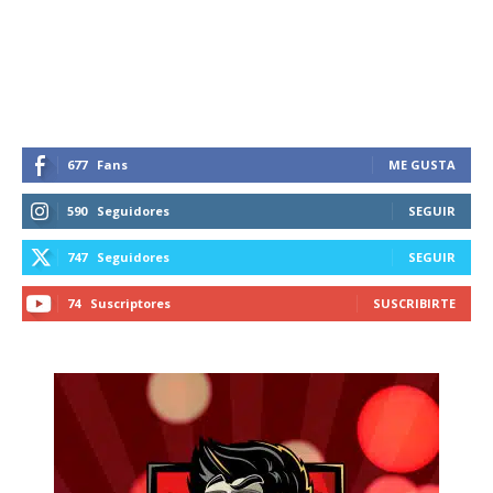
recibe todas las noticias del vapeo y la
reducción de daños en tu correo
electrónico.
Subscribe to our daily clipping and
receive all the news of vaping and
tobacco harm reduction in your email.
677
Fans
ME GUSTA
590
Seguidores
SEGUIR
SUBSCRIBIRSE
747
Seguidores
SEGUIR
74
Suscriptores
SUSCRIBIRTE