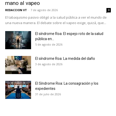
mano al vapeo
REDACCION VT
-
7 de agosto de 2026
0
El tabaquismo pasivo obligó a la salud pública a ver el mundo de
una nueva manera. El debate sobre el vapeo exige, quizá, que...
El síndrome Roa: El espejo roto de la salud
pública en...
5 de agosto de 2026
El síndrome Roa: La medida del daño
3 de agosto de 2026
El Síndrome Roa: La consagración y los
expedientes
No te pierdas de las
31 de julio de 2026
últimas noticias
Suscríbete a nuestro boletín diario y