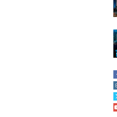
Subscribe to our daily clipping
of vaping and tobacco harm re