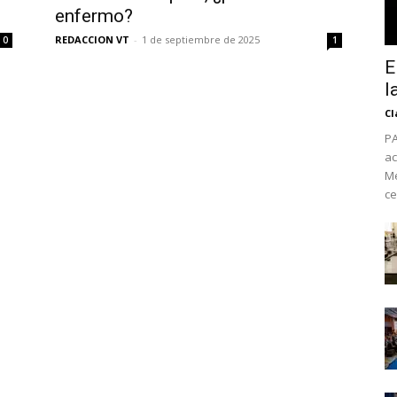
enfermo?
REDACCION VT
-
1 de septiembre de 2025
0
1
E
l
Cl
PA
ac
Mé
ce
No te pierdas de l
noticias
Suscríbete a nuestro boletín di
noticias del vapeo y la reducc
electrónico.