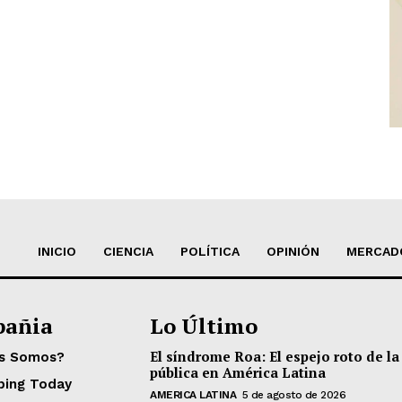
INICIO
CIENCIA
POLÍTICA
OPINIÓN
MERCAD
añia
Lo Último
El síndrome Roa: El espejo roto de la
es Somos?
pública en América Latina
ping Today
AMERICA LATINA
5 de agosto de 2026