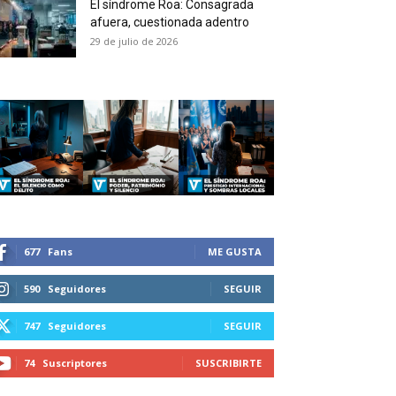
El síndrome Roa: Consagrada
 and receive all the news
afuera, cuestionada adentro
duction in your email.
29 de julio de 2026
SUBSCRIBIRSE
677
Fans
ME GUSTA
590
Seguidores
SEGUIR
747
Seguidores
SEGUIR
74
Suscriptores
SUSCRIBIRTE