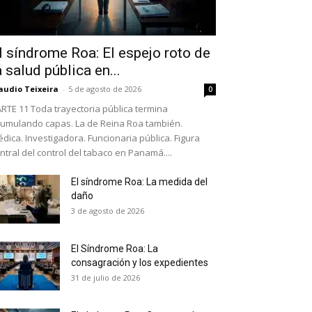
l síndrome Roa: El espejo roto de
a salud pública en...
audio Teixeira
-
5 de agosto de 2026
0
RTE 11 Toda trayectoria pública termina
umulando capas. La de Reina Roa también.
dica. Investigadora. Funcionaria pública. Figura
ntral del control del tabaco en Panamá....
El síndrome Roa: La medida del
daño
as últimas
3 de agosto de 2026
El Síndrome Roa: La
ario y recibe todas las
consagración y los expedientes
ión de daños en tu correo
31 de julio de 2026