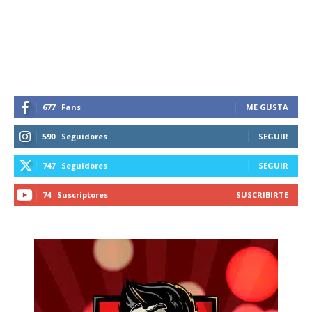
recibe todas las noticias del vapeo y la
reducción de daños en tu correo
electrónico.
Subscribe to our daily clipping and
receive all the news of vaping and
tobacco harm reduction in your email.
677
Fans
ME GUSTA
590
Seguidores
SEGUIR
SUBSCRIBIRSE
747
Seguidores
SEGUIR
74
Suscriptores
SUSCRIBIRTE