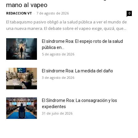
mano al vapeo
REDACCION VT
-
7 de agosto de 2026
0
El tabaquismo pasivo obligó a la salud pública a ver el mundo de
una nueva manera. El debate sobre el vapeo exige, quizá, que...
El síndrome Roa: El espejo roto de la salud
pública en...
5 de agosto de 2026
El síndrome Roa: La medida del daño
3 de agosto de 2026
El Síndrome Roa: La consagración y los
expedientes
No te pierdas de las
31 de julio de 2026
últimas noticias
Suscríbete a nuestro boletín diario y