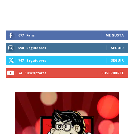
recibe todas las noticias del vapeo y la
reducción de daños en tu correo
electrónico.
Subscribe to our daily clipping and
receive all the news of vaping and
677
Fans
ME GUSTA
tobacco harm reduction in your email.
590
Seguidores
SEGUIR
SUBSCRIBIRSE
747
Seguidores
SEGUIR
74
Suscriptores
SUSCRIBIRTE