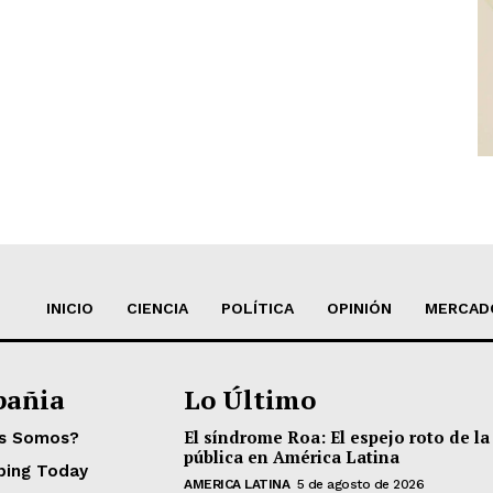
INICIO
CIENCIA
POLÍTICA
OPINIÓN
MERCAD
añia
Lo Último
El síndrome Roa: El espejo roto de la
es Somos?
pública en América Latina
ping Today
AMERICA LATINA
5 de agosto de 2026