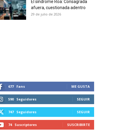
El síndrome Roa: Consagrada
 and receive all the news
afuera, cuestionada adentro
duction in your email.
29 de julio de 2026
SUBSCRIBIRSE
677
Fans
ME GUSTA
590
Seguidores
SEGUIR
747
Seguidores
SEGUIR
74
Suscriptores
SUSCRIBIRTE