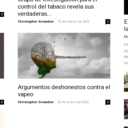
control del tabaco revela sus
verdaderas...
0
E
Christopher Snowdon
-
10 de marzo de 2022
0
l
Cl
PA
ac
Mé
ce
No te pierdas de l
Argumentos deshonestos contra el
noticias
vapeo
Christopher Snowdon
-
20 de enero de 2022
0
0
Suscríbete a nuestro boletín di
noticias del vapeo y la reducc
electrónico.