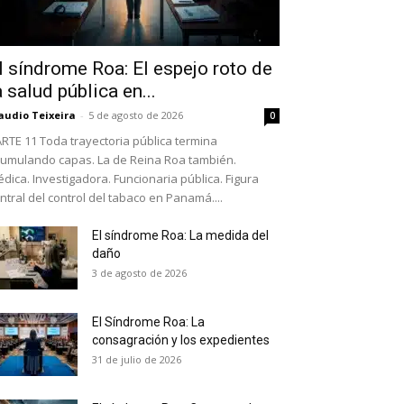
l síndrome Roa: El espejo roto de
a salud pública en...
audio Teixeira
-
5 de agosto de 2026
0
RTE 11 Toda trayectoria pública termina
umulando capas. La de Reina Roa también.
dica. Investigadora. Funcionaria pública. Figura
ntral del control del tabaco en Panamá....
El síndrome Roa: La medida del
daño
as últimas
3 de agosto de 2026
El Síndrome Roa: La
ario y recibe todas las
consagración y los expedientes
ión de daños en tu correo
31 de julio de 2026