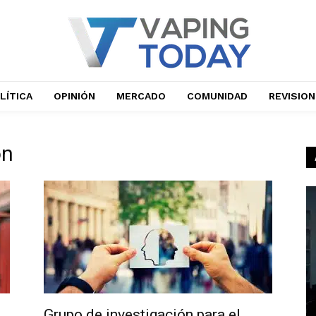
LÍTICA
OPINIÓN
MERCADO
COMUNIDAD
REVISIO
on
Grupo de investigación para el