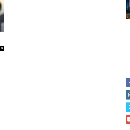
Subscribe to our daily clipping
of vaping and tobacco harm re
0