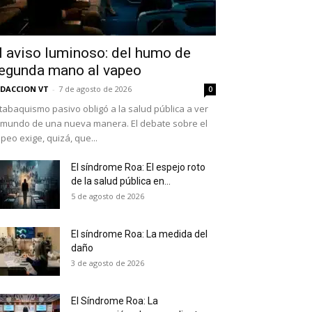
l aviso luminoso: del humo de
egunda mano al vapeo
DACCION VT
-
7 de agosto de 2026
0
 tabaquismo pasivo obligó a la salud pública a ver
 mundo de una nueva manera. El debate sobre el
peo exige, quizá, que...
El síndrome Roa: El espejo roto
de la salud pública en...
as últimas
5 de agosto de 2026
El síndrome Roa: La medida del
daño
ario y recibe todas las
3 de agosto de 2026
ión de daños en tu correo
El Síndrome Roa: La
 and receive all the news