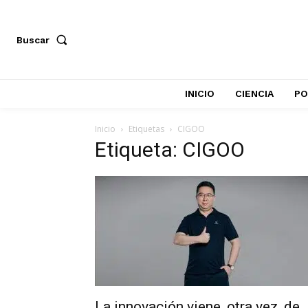
Buscar
INICIO
CIENCIA
PO
Inicio
Etiquetas
CIGOO
Etiqueta: CIGOO
La innovación viene, otra vez, de