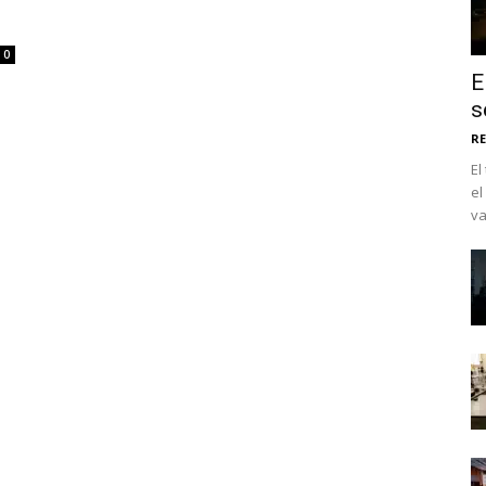
0
E
s
RE
El
el
va
No te pierdas de l
noticias
Suscríbete a nuestro boletín di
noticias del vapeo y la reducc
electrónico.
Subscribe to our daily clipping