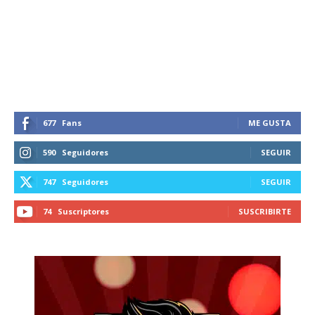
Suscríbete a nuestro boletín diario y
recibe todas las noticias del vapeo y la
reducción de daños en tu correo
electrónico.
Subscribe to our daily clipping and
receive all the news of vaping and
tobacco harm reduction in your email.
677
Fans
ME GUSTA
SUBSCRIBIRSE
590
Seguidores
SEGUIR
747
Seguidores
SEGUIR
74
Suscriptores
SUSCRIBIRTE