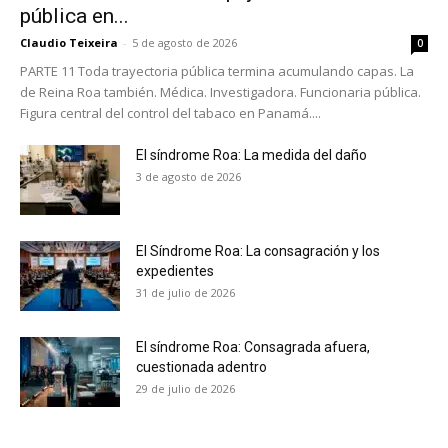
pública en...
Claudio Teixeira
-
5 de agosto de 2026
0
PARTE 11 Toda trayectoria pública termina acumulando capas. La
de Reina Roa también. Médica. Investigadora. Funcionaria pública.
Figura central del control del tabaco en Panamá....
El síndrome Roa: La medida del daño
3 de agosto de 2026
El Síndrome Roa: La consagración y los
expedientes
31 de julio de 2026
El síndrome Roa: Consagrada afuera,
cuestionada adentro
No te pierdas de las
29 de julio de 2026
últimas noticias