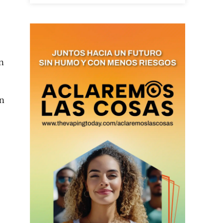
as últimas
ón
ario y recibe todas las
ión de daños en tu correo
un
 and receive all the news
duction in your email.
SUBSCRIBIRSE