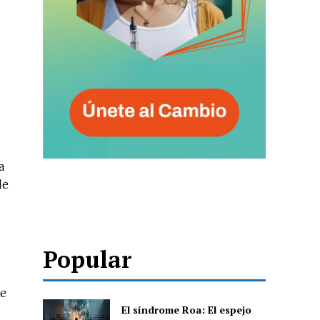
a
de
Popular
de
El síndrome Roa: El espejo