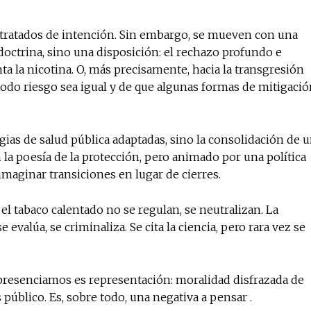
 tratados de intención. Sin embargo, se mueven con una
doctrina, sino una disposición: el rechazo profundo e
No te pierdas de l
a la nicotina. O, más precisamente, hacia la transgresión
noticias
todo riesgo sea igual y de que algunas formas de mitigaci
Suscríbete a nuestro boletín di
noticias del vapeo y la reducc
ias de salud pública adaptadas, sino la consolidación de 
electrónico.
la poesía de la protección, pero animado por una política
 imaginar transiciones en lugar de cierres.
Subscribe to our daily clipping
of vaping and tobacco harm re
 el tabaco calentado no se regulan, se neutralizan. La
evalúa, se criminaliza. Se cita la ciencia, pero rara vez se
e presenciamos es representación: moralidad disfrazada de
úblico. Es, sobre todo, una negativa a pensar .