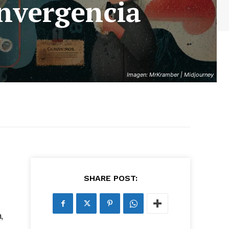
onvergencia
Imagen: MrKramber | Midjourney
SHARE POST:
,