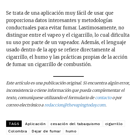
Se trata de una aplicación muy fácil de usar que
proporciona datos interesantes y metodologías
conductuales para evitar fumar. Lastimosamente, no
distingue entre el vapeo y el cigarrillo, lo cual dificulta
su uso por parte de un vapeador. Además, el lenguaje
usado dentro de la app se refiere directamente al
cigarrillo, el humo y las prácticas propias de la acción
de fumar un cigarrillo de combustión.
Este artículo es una publicación original. Si encuentra algún error,
inconsistencia o tiene información que pueda complementar el
texto, comuníquese utilizando el formulario de
contacto
o por
correo electrónico a
redaccion@thevapingtoday.com
.
TAGS
Aplicación
cesación del tabaquismo
cigarrillo
No te pierdas de las
Colombia
Dejar de fumar
humo