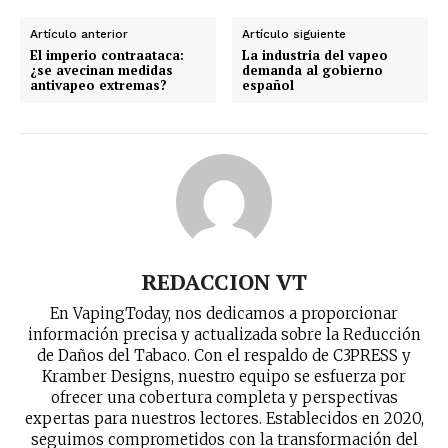
últimas noticias
Artículo anterior
Artículo siguiente
Suscríbete a nuestro boletín diario y
El imperio contraataca:
La industria del vapeo
recibe todas las noticias del vapeo y la
¿se avecinan medidas
demanda al gobierno
antivapeo extremas?
español
reducción de daños en tu correo
electrónico.
Subscribe to our daily clipping and
receive all the news of vaping and
tobacco harm reduction in your email.
SUBSCRIBIRSE
REDACCION VT
En VapingToday, nos dedicamos a proporcionar
información precisa y actualizada sobre la Reducción
de Daños del Tabaco. Con el respaldo de C3PRESS y
Kramber Designs, nuestro equipo se esfuerza por
ofrecer una cobertura completa y perspectivas
expertas para nuestros lectores. Establecidos en 2020,
seguimos comprometidos con la transformación del