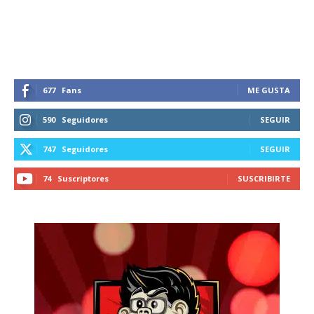
recibe todas las noticias del vapeo y la
reducción de daños en tu correo
electrónico.
Subscribe to our daily clipping and
receive all the news of vaping and
677
Fans
ME GUSTA
tobacco harm reduction in your email.
590
Seguidores
SEGUIR
SUBSCRIBIRSE
747
Seguidores
SEGUIR
74
Suscriptores
SUSCRIBIRTE