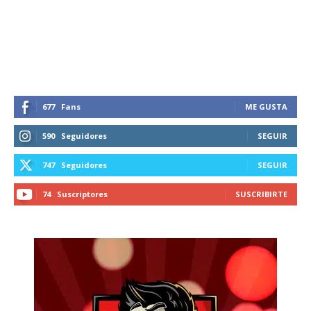
recibe todas las noticias del vapeo y la
reducción de daños en tu correo
electrónico.
Subscribe to our daily clipping and
receive all the news of vaping and
tobacco harm reduction in your email.
677
Fans
ME GUSTA
590
Seguidores
SEGUIR
SUBSCRIBIRSE
747
Seguidores
SEGUIR
74
Suscriptores
SUSCRIBIRTE