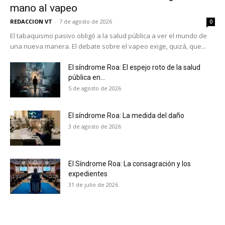
mano al vapeo
REDACCION VT
-
7 de agosto de 2026
0
El tabaquismo pasivo obligó a la salud pública a ver el mundo de
una nueva manera. El debate sobre el vapeo exige, quizá, que...
El síndrome Roa: El espejo roto de la salud
pública en...
5 de agosto de 2026
El síndrome Roa: La medida del daño
3 de agosto de 2026
El Síndrome Roa: La consagración y los
expedientes
No te pierdas de las
31 de julio de 2026
últimas noticias
Suscríbete a nuestro boletín diario y