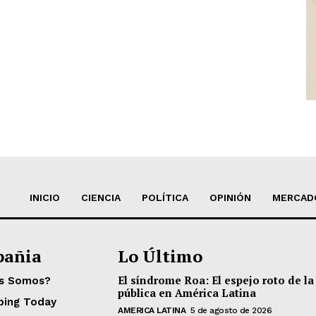
INICIO
CIENCIA
POLÍTICA
OPINIÓN
MERCAD
añia
Lo Último
El síndrome Roa: El espejo roto de la
es Somos?
pública en América Latina
ping Today
AMERICA LATINA
5 de agosto de 2026