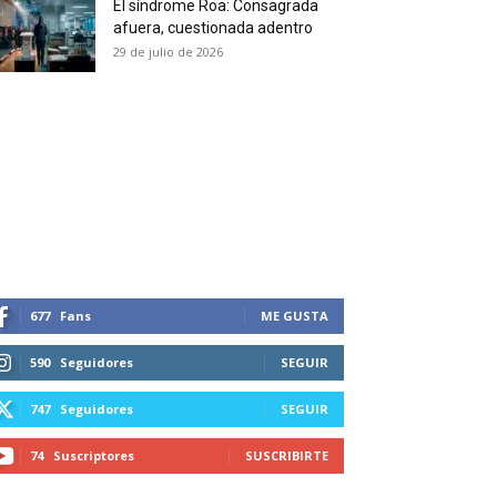
El síndrome Roa: Consagrada
 and receive all the news
afuera, cuestionada adentro
duction in your email.
29 de julio de 2026
SUBSCRIBIRSE
677
Fans
ME GUSTA
590
Seguidores
SEGUIR
747
Seguidores
SEGUIR
74
Suscriptores
SUSCRIBIRTE