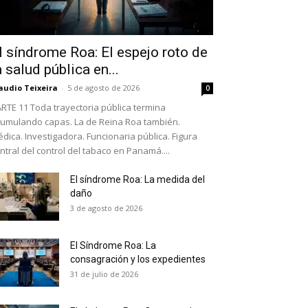
l síndrome Roa: El espejo roto de
a salud pública en...
audio Teixeira
-
5 de agosto de 2026
0
RTE 11 Toda trayectoria pública termina
umulando capas. La de Reina Roa también.
dica. Investigadora. Funcionaria pública. Figura
ntral del control del tabaco en Panamá....
El síndrome Roa: La medida del
daño
as últimas
3 de agosto de 2026
El Síndrome Roa: La
ario y recibe todas las
consagración y los expedientes
ión de daños en tu correo
31 de julio de 2026