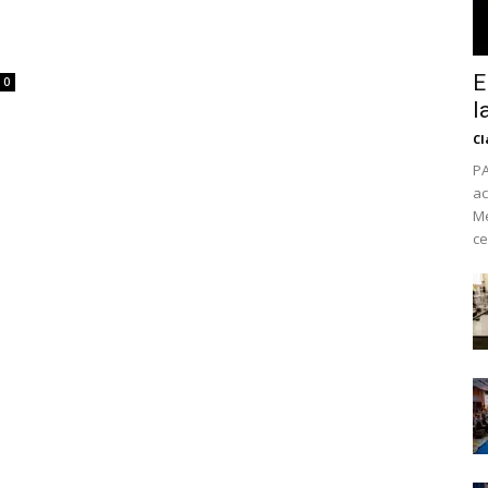
E
0
l
Cl
PA
ac
Mé
ce
No te pierdas de l
noticias
Suscríbete a nuestro boletín di
noticias del vapeo y la reducc
electrónico.