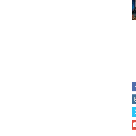
Subscribe to our daily clipping
of vaping and tobacco harm re