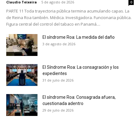
Claudio Teixeira
-
5 de agosto de 2026
0
PARTE 11 Toda trayectoria pública termina acumulando capas. La
de Reina Roa también. Médica. Investigadora. Funcionaria pública.
Figura central del control del tabaco en Panamá....
El síndrome Roa: La medida del daño
3 de agosto de 2026
El Síndrome Roa: La consagración y los
expedientes
31 de julio de 2026
El síndrome Roa: Consagrada afuera,
cuestionada adentro
29 de julio de 2026
No te pierdas de las
últimas noticias
Suscríbete a nuestro boletín diario y