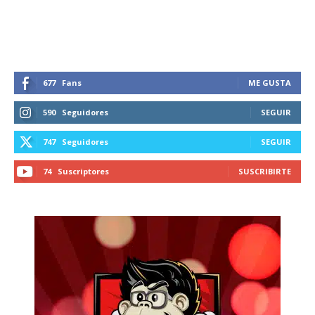
recibe todas las noticias del vapeo y la
reducción de daños en tu correo
electrónico.
Subscribe to our daily clipping and
receive all the news of vaping and
677
Fans
ME GUSTA
tobacco harm reduction in your email.
590
Seguidores
SEGUIR
SUBSCRIBIRSE
747
Seguidores
SEGUIR
74
Suscriptores
SUSCRIBIRTE