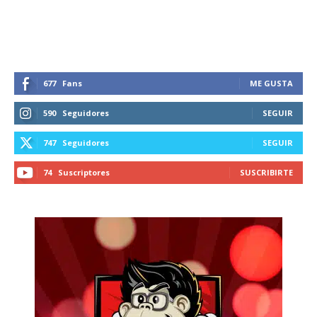
recibe todas las noticias del vapeo y la
reducción de daños en tu correo
electrónico.
Subscribe to our daily clipping and
receive all the news of vaping and
677
Fans
ME GUSTA
tobacco harm reduction in your email.
590
Seguidores
SEGUIR
SUBSCRIBIRSE
747
Seguidores
SEGUIR
74
Suscriptores
SUSCRIBIRTE