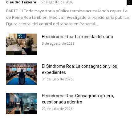
Claudio Teixeira
-
5 de agosto de 2026
0
PARTE 11 Toda trayectoria pública termina acumulando capas. La
de Reina Roa también. Médica. Investigadora. Funcionaria pública.
Figura central del control del tabaco en Panamá....
El síndrome Roa: La medida del daño
3 de agosto de 2026
El Síndrome Roa: La consagración y los
expedientes
31 de julio de 2026
El síndrome Roa: Consagrada afuera,
cuestionada adentro
29 de julio de 2026
No te pierdas de las
últimas noticias
Suscríbete a nuestro boletín diario y