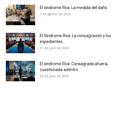
El síndrome Roa: La medida del daño
3 de agosto de 2026
No te pierdas de las
últimas noticias
El Síndrome Roa: La consagración y los
expedientes
31 de julio de 2026
Suscríbete a nuestro boletín diario y
recibe todas las noticias del vapeo y la
reducción de daños en tu correo
El síndrome Roa: Consagrada afuera,
electrónico.
cuestionada adentro
29 de julio de 2026
Subscribe to our daily clipping and
receive all the news of vaping and
tobacco harm reduction in your email.
SUBSCRIBIRSE