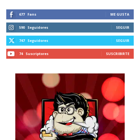
677
Fans
ME GUSTA
590
Seguidores
SEGUIR
747
Seguidores
SEGUIR
74
Suscriptores
SUSCRIBIRTE