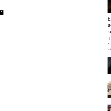
0
E
s
RE
El
el
va
No te pierdas de l
noticias
Suscríbete a nuestro boletín di
noticias del vapeo y la reducc
electrónico.
Subscribe to our daily clipping