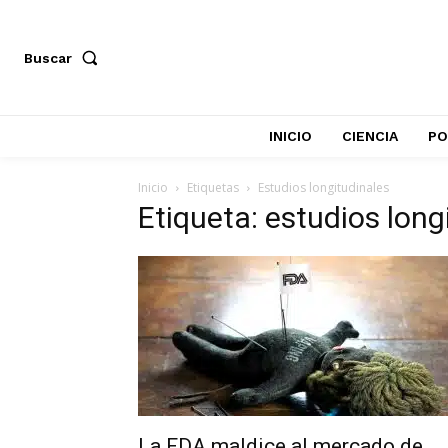
Buscar
INICIO
CIENCIA
PO
Inicio
Etiquetas
Estudios longitudinales
Etiqueta: estudios long
La FDA maldice al mercado de