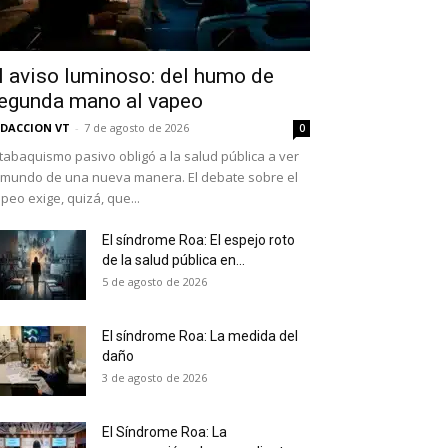
l aviso luminoso: del humo de
egunda mano al vapeo
DACCION VT
-
7 de agosto de 2026
0
 tabaquismo pasivo obligó a la salud pública a ver
 mundo de una nueva manera. El debate sobre el
peo exige, quizá, que...
El síndrome Roa: El espejo roto
de la salud pública en...
as últimas
5 de agosto de 2026
El síndrome Roa: La medida del
daño
ario y recibe todas las
3 de agosto de 2026
ión de daños en tu correo
El Síndrome Roa: La
 and receive all the news