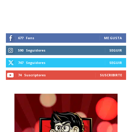
recibe todas las noticias del vapeo y la
reducción de daños en tu correo
electrónico.
Subscribe to our daily clipping and
receive all the news of vaping and
677
Fans
ME GUSTA
tobacco harm reduction in your email.
590
Seguidores
SEGUIR
SUBSCRIBIRSE
747
Seguidores
SEGUIR
74
Suscriptores
SUSCRIBIRTE