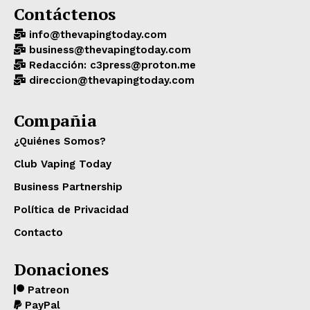
Contáctenos
info@thevapingtoday.com
business@thevapingtoday.com
Redacción: c3press@proton.me
direccion@thevapingtoday.com
Compañia
¿Quiénes Somos?
Club Vaping Today
Business Partnership
Política de Privacidad
Contacto
Donaciones
Patreon
PayPal