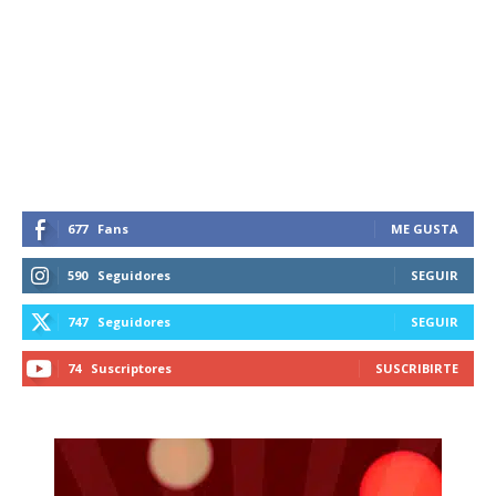
Suscríbete a nuestro boletín diario y
recibe todas las noticias del vapeo y la
reducción de daños en tu correo
electrónico.
Subscribe to our daily clipping and
receive all the news of vaping and
tobacco harm reduction in your email.
677
Fans
ME GUSTA
SUBSCRIBIRSE
590
Seguidores
SEGUIR
747
Seguidores
SEGUIR
74
Suscriptores
SUSCRIBIRTE