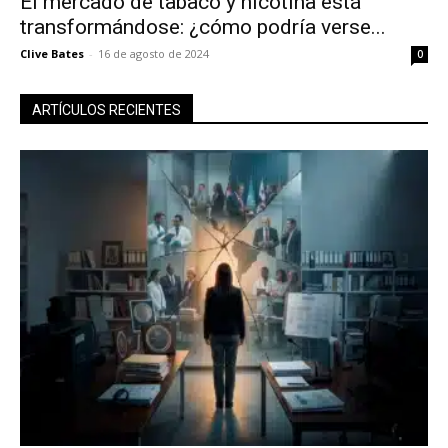
El mercado de tabaco y nicotina está
transformándose: ¿cómo podría verse...
Clive Bates
-
16 de agosto de 2024
0
ARTÍCULOS RECIENTES