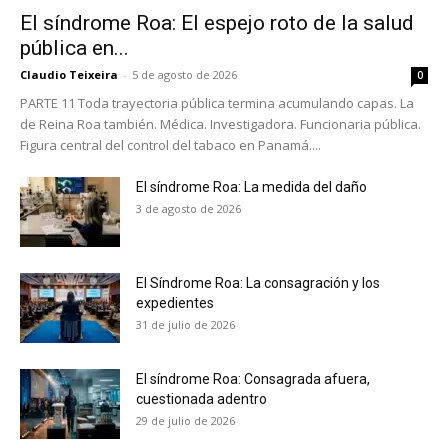
El síndrome Roa: El espejo roto de la salud
pública en...
Claudio Teixeira
-
5 de agosto de 2026
0
PARTE 11 Toda trayectoria pública termina acumulando capas. La
de Reina Roa también. Médica. Investigadora. Funcionaria pública.
Figura central del control del tabaco en Panamá....
El síndrome Roa: La medida del daño
3 de agosto de 2026
El Síndrome Roa: La consagración y los
expedientes
31 de julio de 2026
El síndrome Roa: Consagrada afuera,
No te pierdas de las
cuestionada adentro
últimas noticias
29 de julio de 2026