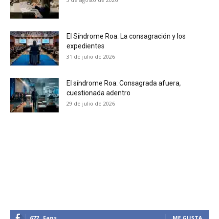
No te pierdas de las
El Síndrome Roa: La consagración y los
últimas noticias
expedientes
31 de julio de 2026
Suscríbete a nuestro boletín diario y
recibe todas las noticias del vapeo y la
El síndrome Roa: Consagrada afuera,
reducción de daños en tu correo
cuestionada adentro
electrónico.
29 de julio de 2026
Subscribe to our daily clipping and
receive all the news of vaping and
tobacco harm reduction in your email.
SUBSCRIBIRSE
677
Fans
ME GUSTA