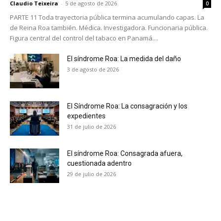
Claudio Teixeira
-
5 de agosto de 2026
0
PARTE 11 Toda trayectoria pública termina acumulando capas. La
de Reina Roa también. Médica. Investigadora. Funcionaria pública.
Figura central del control del tabaco en Panamá....
El síndrome Roa: La medida del daño
3 de agosto de 2026
El Síndrome Roa: La consagración y los
expedientes
31 de julio de 2026
El síndrome Roa: Consagrada afuera,
cuestionada adentro
29 de julio de 2026
No te pierdas de las
últimas noticias
Suscríbete a nuestro boletín diario y