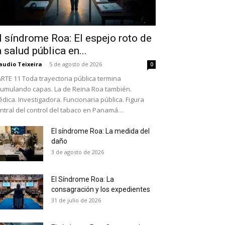
l síndrome Roa: El espejo roto de
a salud pública en...
audio Teixeira
-
5 de agosto de 2026
0
RTE 11 Toda trayectoria pública termina
umulando capas. La de Reina Roa también.
dica. Investigadora. Funcionaria pública. Figura
ntral del control del tabaco en Panamá....
El síndrome Roa: La medida del
daño
as últimas
3 de agosto de 2026
El Síndrome Roa: La
ario y recibe todas las
consagración y los expedientes
ión de daños en tu correo
31 de julio de 2026