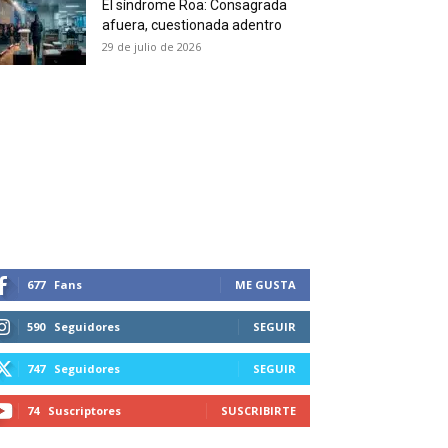
El síndrome Roa: Consagrada
 and receive all the news
afuera, cuestionada adentro
duction in your email.
29 de julio de 2026
SUBSCRIBIRSE
677
Fans
ME GUSTA
590
Seguidores
SEGUIR
747
Seguidores
SEGUIR
74
Suscriptores
SUSCRIBIRTE