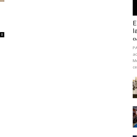
E
l
0
Cl
PA
ac
Mé
ce
No te pierdas de l
noticias
Suscríbete a nuestro boletín di
noticias del vapeo y la reducc
electrónico.