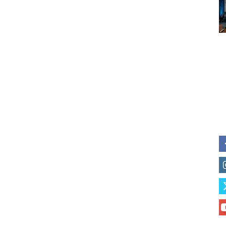
Subscribe to our daily clipping
of vaping and tobacco harm re