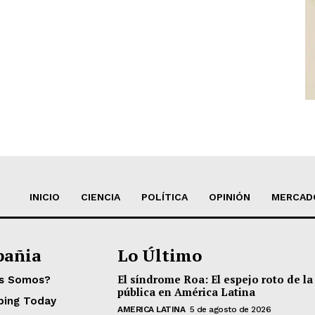
INICIO
CIENCIA
POLÍTICA
OPINIÓN
MERCAD
añia
Lo Último
El síndrome Roa: El espejo roto de la
es Somos?
pública en América Latina
ping Today
AMERICA LATINA
5 de agosto de 2026